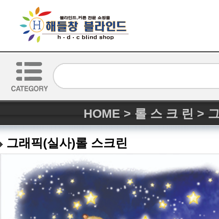
HOME
>
롤 스 크 린
>
그
그래픽(실사)롤 스크린