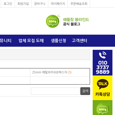
로그인
회원가입
장바구니
마이페이지
주문배송조회
뮤니티
업체 모집 도매
샘플신청
고객센터
25mm 메탈브러쉬&텍스쳐
(3)
검색