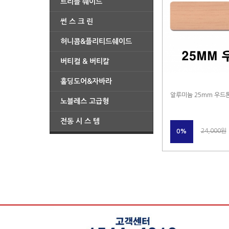
트리플 쉐이드
썬 스 크 린
허니콤&플리티드쉐이드
버티컬 & 버티칼
홀딩도어&자바라
알루미늄 25mm 우드
노블레스 고급형
전동 시 스 템
24,000원
0%