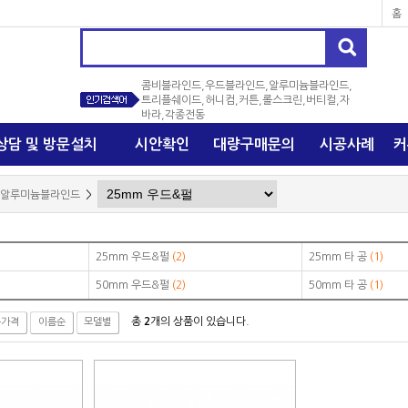
홈
바라,각종전동
상담 및 방문설치
시안확인
대량구매문의
시공사례
커
알루미늄블라인드
>
25mm 우드&펄
(2)
25mm 타 공
(1)
50mm 우드&펄
(2)
50mm 타 공
(1)
총
2
개의 상품이 있습니다.
은가격
이름순
모델별