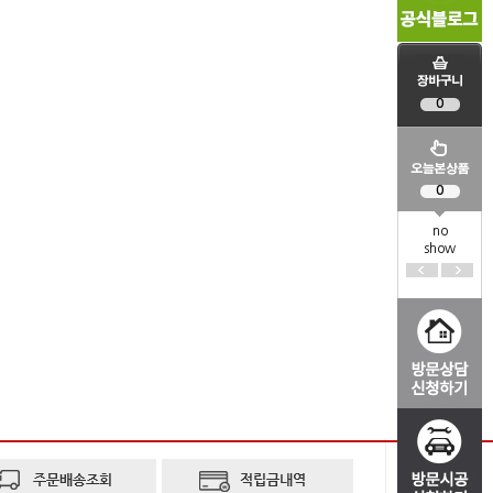
0
0
no
show