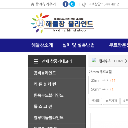
고객상담:1544-4812
해들창소개
설치 및 실측방법
무료방문
현재위치 :
HOME
>
25mm 우드&펄
콤비블라인드
25mm 무 지
(11)
커 튼 & 커 텐
50mm 무 지
(1)
원목우드블라인드
신제품
높은가격
낮
롤 스 크 린
알루미늄블라인드