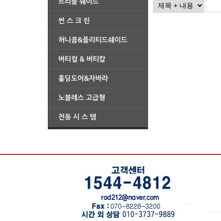
트리플 쉐이드
썬 스 크 린
허니콤&플리티드쉐이드
버티컬 & 버티칼
홀딩도어&자바라
노블레스 고급형
전동 시 스 템