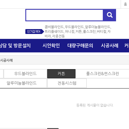
홈
바라,각종전동
상담 및 방문설치
시안확인
대량구매문의
시공사례
커
 시공사례
우드블라인드
커튼
롤스크린&썬스크린
알루미늄블라인드
전동시스템
등록된 게시물이 없습니다.