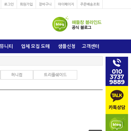
로그인
회원가입
장바구니
마이페이지
주문배송조회
뮤니티
업체 모집 도매
샘플신청
고객센터
허니컴
트리플쉐이드