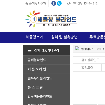
고객상담:1544-4812
해들창소개
설치 및 실측방법
무료방문
현재위치 :
HOME
>
콤비블라인드
콤비블라인드
홀딩도어
커 튼 & 커 텐
원목우드블라인드
롤 스 크 린
알루미늄블라인드