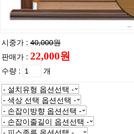
시중가 :
40,000원
판매가 :
수량 :
개