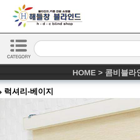
HOME
>
콤비블라
럭셔리-베이지