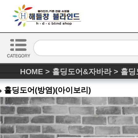
HOME
>
홀딩도어&자바라
>
홀딩
홀딩도어(방염)(아이보리)