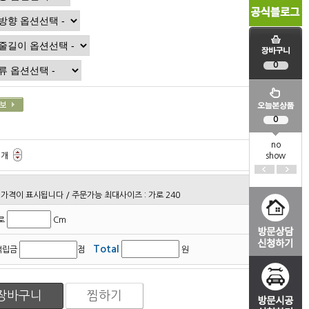
0
0
no
개
show
가격이 표시됩니다 / 주문가능 최대사이즈 : 가로 240
로
Cm
Total
적립금
점
원
장바구니
찜하기