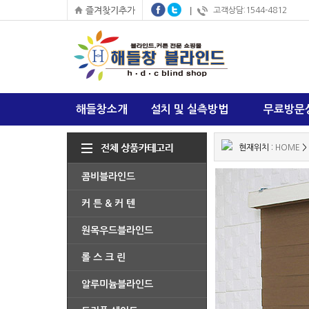
고객상담:1544-4812
해들창소개
설치 및 실측방법
무료방문
현재위치 :
HOME
>
콤비블라인드
커 튼 & 커 텐
원목우드블라인드
롤 스 크 린
알루미늄블라인드