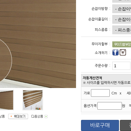
손잡이방향 :
손잡이줄길이 :
피스종류 :
무이자할부 :
소개하기 :
주문수량 :
자동계산견적
※ 사이즈를 입력하시면 자동으로 
가로
Cm x
세
옵션가격
원 
바로구매