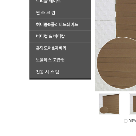
트리플 쉐이드
썬 스 크 린
허니콤&플리티드쉐이드
버티컬 & 버티칼
홀딩도어&자바라
노블레스 고급형
전동 시 스 템