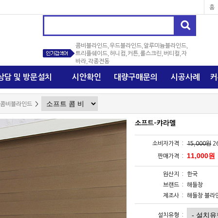
홈
바라,각종전동
상담 및 방문설치
시안확인
대량구매문의
시공사례
커
콤비블라인드
>
소프트-캬라멜
소비자가격 :
15,000원
2
판매가격 :
원산지 :
한국
브랜드 :
해들창
제조사 :
해들창 블라
설치유형 :