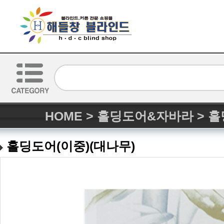
HOME
>
홀딩도어&자바라
>
홀
홀딩도어(이중)(대나무)