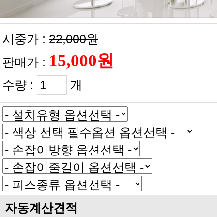
시중가 :
22,000원
판매가 :
수량 :
개
자동계산견적