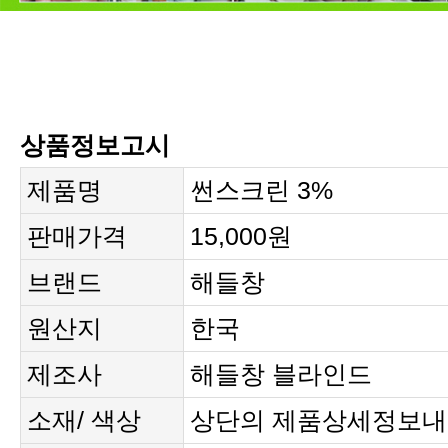
상품정보고시
제품명
썬스크린 3%
판매가격
15,000원
브랜드
해들창
원산지
한국
제조사
해들창 블라인드
소재/ 색상
상단의 제품상세정보내