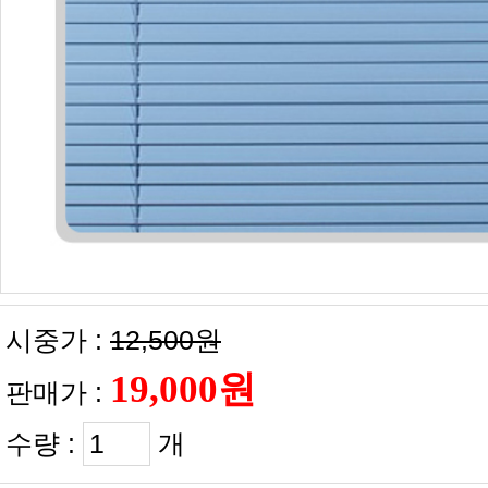
시중가 :
12,500원
판매가 :
수량 :
개