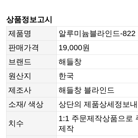
상품정보고시
제품명
알루미늄블라인드-822
판매가격
19,000원
브랜드
해들창
원산지
한국
제조사
해들창 블라인드
소재/ 색상
상단의 제품상세정보내
치수
제작